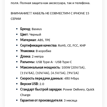
поля. Полная защита как аксессуара, так и телефона.
ВНИМАНИЕ!!! КАБЕЛЬ НЕ СОВМЕСТИМ С IPHONE 15
СЕРИИ
Бренд
: Baseus
Цвет
: Черный
Материал
: ABS, TPE
Сертификация качества
:
RoHS
, CE, FCC, КНР
Упаковка
: В коробке
Длина
: 2 метра
Разъемы
: USB
Type
-A - USB
Type
-C
Максимальная мощность
: 100W (20V/5A),
(11V/6A), (10V/4A), (4.5V/5A), (9V/2A)
Скорость передачи данных
: 480
Mbps
Версия USB:
2.0
Стандарт быстрой зарядки
:
Power
Delivery
,
Quick
Charge
Гарантия от производителя
: 3 месяца