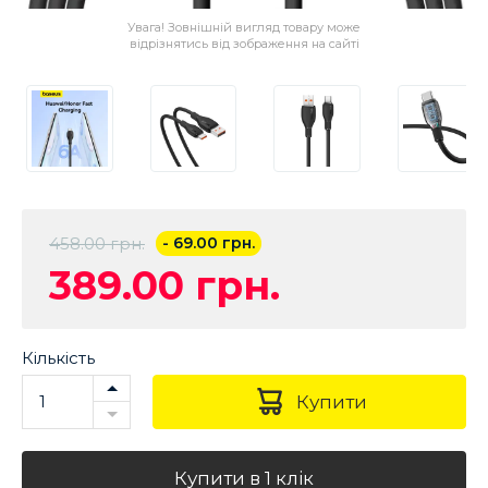
Увага! Зовнішній вигляд товару може
відрізнятись від зображення на сайті
458.00 грн.
- 69.00 грн.
389.00 грн.
Кількість
Купити
Купити в 1 клiк