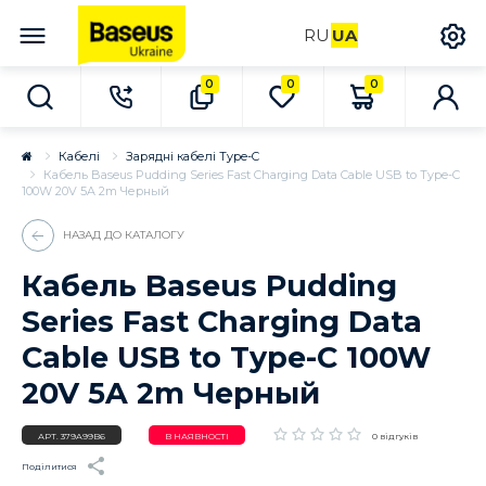
RU
UA
0
0
0
Кабелі
Зарядні кабелі Type-C
Кабель Baseus Pudding Series Fast Charging Data Cable USB to Type-C
100W 20V 5A 2m Черный
НАЗАД ДО КАТАЛОГУ
Кабель Baseus Pudding
Series Fast Charging Data
Cable USB to Type-C 100W
20V 5A 2m Черный
АРТ.
379A99B6
В НАЯВНОСТІ
0 відгуків
Поділитися