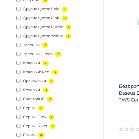
5
Другие цвета: Gold
1
Другие цвета: Pink
3
Другие цвета: Purple
1
Другие цвета: Yellow
1
Зеленый
3
Зеленый: Green
3
Красный
2
Красный: Red
3
Оранжевый
1
Бездрот
Розовый
8
Baseus B
Салатовый
TWS Ear
2
Серый
6
Серый: Grey
1
Серый: Silver
1
Синий
4