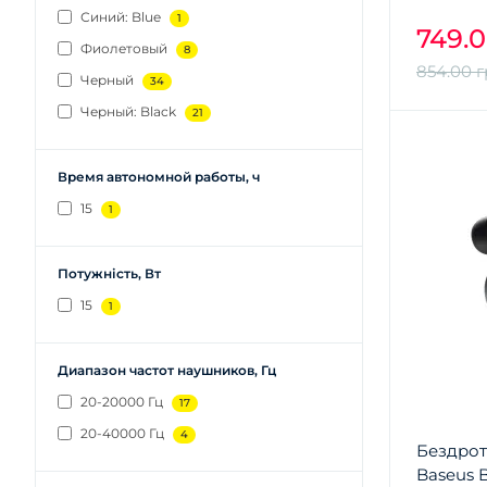
Синий: Blue
1
749.0
Фиолетовый
8
854.00 г
Черный
34
Черный: Black
21
Время автономной работы, ч
15
1
Потужність, Вт
15
1
Диапазон частот наушников, Гц
20-20000 Гц
17
20-40000 Гц
4
Бездрот
Baseus B