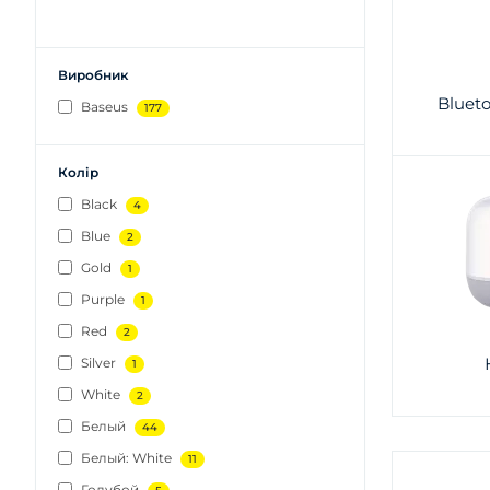
Виробник
Bluet
Baseus
177
Колір
Black
4
Blue
2
Gold
1
Purple
1
Red
2
Silver
1
White
2
Белый
44
Белый: White
11
Голубой