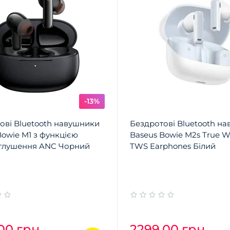
-13%
ові Bluetooth навушники
Бездротові Bluetooth н
Bowie M1 з функцією
Baseus Bowie M2s True Wi
глушення ANC Чорний
TWS Earphones Білий
00 грн.
2299.00 грн.