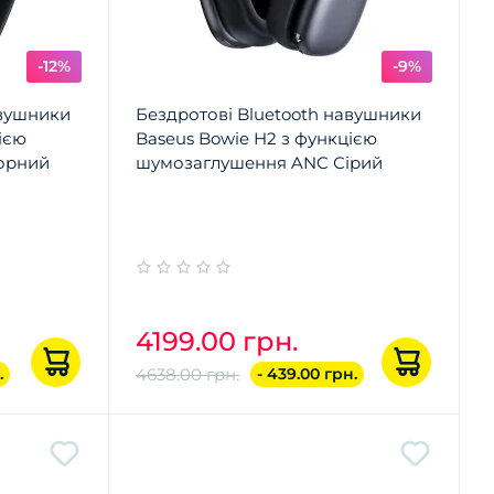
-12%
-9%
авушники
Бездротові Bluetooth навушники
ією
Baseus Bowie H2 з функцією
орний
шумозаглушення ANC Сірий
4199.00 грн.
.
4638.00 грн.
- 439.00 грн.