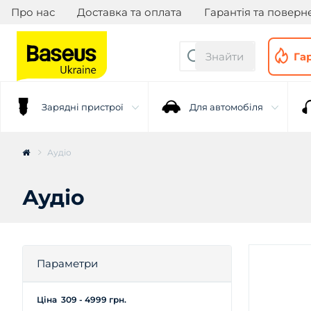
Про нас
Доставка та оплата
Гарантія та поверн
Знайти
Га
Зарядні пристрої
Для автомобіля
Аудіо
Фото і відео
Для геймерів
Аудіо
Параметри
Ціна
309
-
4999
грн.