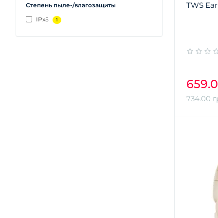
TWS Ear
Степень пыле-/влагозащиты
IPx5
1
659.0
734.00 г