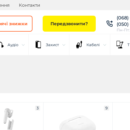
ення
Контакти
(068)
рячі знижки
Передзвонити?
(050)
Пн-Пт: 
Аудіо
Захист
Кабелі
Т
3
9