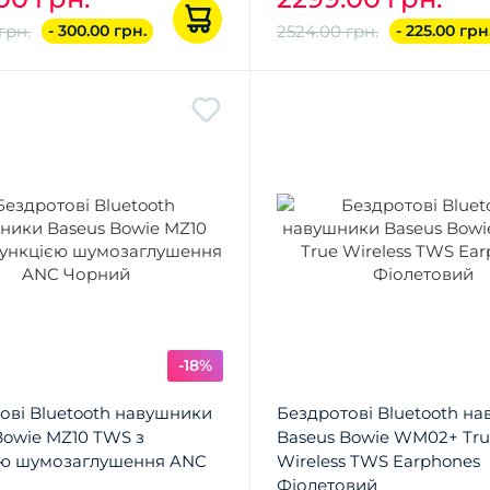
грн.
- 300.00 грн.
2524.00 грн.
- 225.00 грн
-18%
ові Bluetooth навушники
Бездротові Bluetooth н
Bowie MZ10 TWS з
Baseus Bowie WM02+ Tr
єю шумозаглушення ANC
Wireless TWS Earphones
Фіолетовий