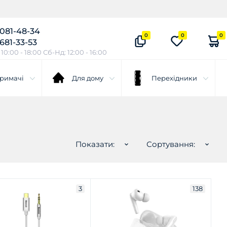
 081-48-34
0
0
0
 681-33-53
10:00 - 18:00 Сб-Нд: 12:00 - 16:00
римачі
Для дому
Перехідники
Показати:
Сортування:
3
138