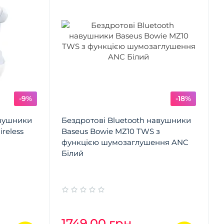
-9%
-18%
авушники
Бездротові Bluetooth навушники
reless
Baseus Bowie MZ10 TWS з
функцією шумозаглушення ANC
Білий
1749.00 грн.