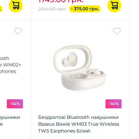
.
2124.00 грн.
- 375.00 грн.
-14%
-14%
авушники
Бездротові Bluetooth навушники
ue
Baseus Bowie WM03 True Wireless
TWS Earphones Білий