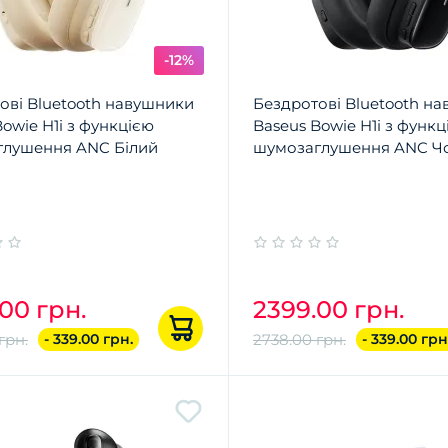
-12%
ові Bluetooth навушники
Бездротові Bluetooth н
owie H1i з функцією
Baseus Bowie H1i з функц
глушення ANC Білий
шумозаглушення ANC Ч
00 грн.
2399.00 грн.
грн.
- 339.00 грн.
2738.00 грн.
- 339.00 грн