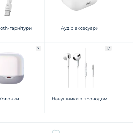
ooth-гарнітури
Аудіо аксесуари
7
17
Колонки
Навушники з проводом