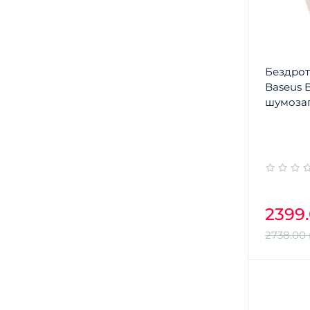
Бездрот
Baseus B
шумоза
2399.
2738.00 