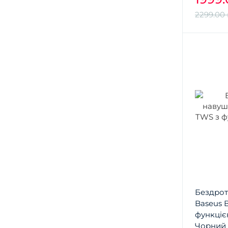
2299.00 
Бездрот
Baseus 
функці
Чорний