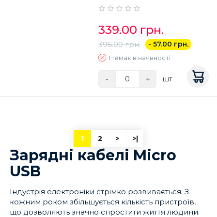
339.00 грн.
396.00 грн.
- 57.00 грн.
Немає в наявності
-
+
шт
1
2
>
>|
Зарядні кабелі Micro
USB
Індустрія електроніки стрімко розвивається. З
кожним роком збільшується кількість пристроїв,
що дозволяють значно спростити життя людини.