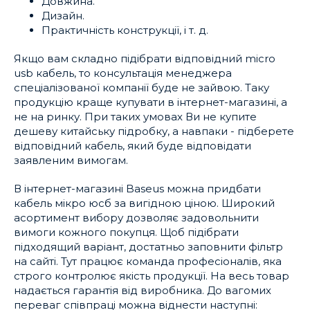
Довжина.
Дизайн.
Практичність конструкції, і т. д.
Якщо вам складно підібрати відповідний micro
usb кабель, то консультація менеджера
спеціалізованої компанії буде не зайвою. Таку
продукцію краще купувати в інтернет-магазині, а
не на ринку. При таких умовах Ви не купите
дешеву китайську підробку, а навпаки - підберете
відповідний кабель, який буде відповідати
заявленим вимогам.
В інтернет-магазині Baseus можна придбати
кабель мікро юсб за вигідною ціною. Широкий
асортимент вибору дозволяє задовольнити
вимоги кожного покупця. Щоб підібрати
підходящий варіант, достатньо заповнити фільтр
на сайті. Тут працює команда професіоналів, яка
строго контролює якість продукції. На весь товар
надається гарантія від виробника. До вагомих
переваг співпраці можна віднести наступні: