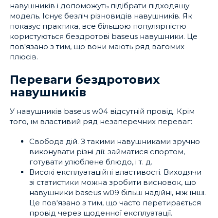
навушників і допоможуть підібрати підходящу
модель. Існує безліч різновидів навушників. Як
показує практика, все більшою популярністю
користуються бездротові baseus навушники. Це
пов'язано з тим, що вони мають ряд вагомих
плюсів.
Переваги бездротових
навушників
У навушників baseus w04 відсутній провід. Крім
того, їм властивий ряд незаперечних переваг:
Свобода дій. З такими навушниками зручно
виконувати різні дії: займатися спортом,
готувати улюблене блюдо, і т. д.
Високі експлуатаційні властивості. Виходячи
зі статистики можна зробити висновок, що
навушники baseus w09 більш надійні, ніж інші.
Це пов'язано з тим, що часто перетирається
провід через щоденної експлуатації.