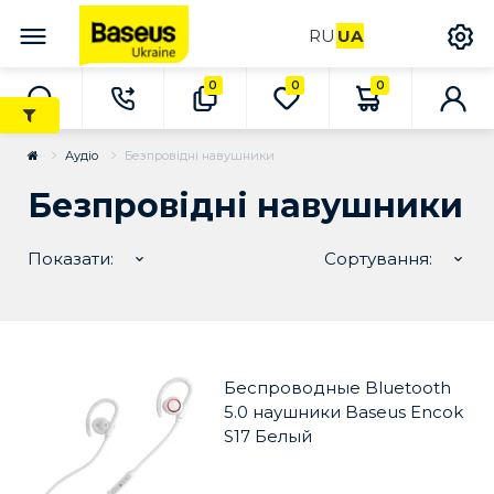
RU
UA
0
0
0
Аудіо
Безпровідні навушники
Безпровідні навушники
Показати:
Сортування:
Беспроводные Bluetooth
5.0 наушники Baseus Encok
S17 Белый