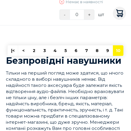
Немає в наявності
-
+
шт
|<
<
2
3
4
5
6
7
8
9
10
Безпровідні навушники
Тільки на перший погляд може здатися, що нічого
складного в виборі навушників немає. Від
надійності такого аксесуара буде залежати якість
відтворення аудіо-файлів. Необхідно враховувати
не тільки ціну, але і безліч інших параметрів:
надійність виробника, бренд, якість, матеріал,
функціональність, практичність, зручність, і т. д. Такі
товари можна придбати в спеціалізованому
інтернет-магазині, що дуже зручно. Менеджери
компанії розкажуть Вам про головні особливості