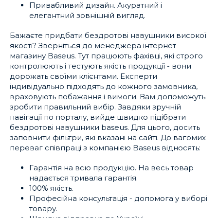
Привабливий дизайн. Акуратний і
елегантний зовнішній вигляд.
Бажаєте придбати бездротові навушники високої
якості? Зверніться до менеджера інтернет-
магазину Baseus. Тут працюють фахівці, які строго
контролюють і тестують якість продукції - вони
дорожать своїми клієнтами. Експерти
індивідуально підходять до кожного замовника,
враховують побажання і вимоги. Вам допоможуть
зробити правильний вибір. Завдяки зручній
навігації по порталу, вийде швидко підібрати
бездротові навушники baseus. Для цього, досить
заповнити фільтри, які вказані на сайті. До вагомих
переваг співпраці з компанією Baseus відносять:
Гарантія на всю продукцію. На весь товар
надається тривала гарантія.
100% якість.
Професійна консультація - допомога у виборі
товару.