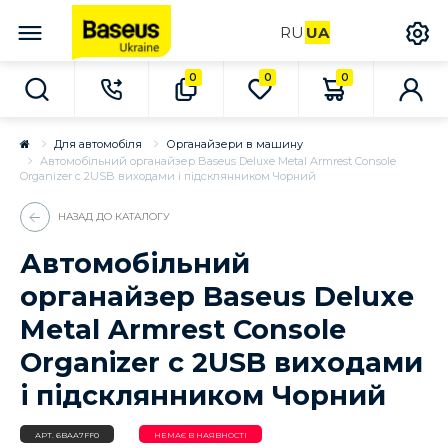
RU
UA
0
0
0
Для автомобіля
Органайзери в машину
Автомобільний органайзер Baseus Deluxe Metal Armrest Console
Organizer c 2USB виходами і підсклянником Чорний
НАЗАД ДО КАТАЛОГУ
Автомобільний
органайзер Baseus Deluxe
Metal Armrest Console
Organizer c 2USB виходами
і підсклянником Чорний
АРТ.
6BAA7FF0
НЕМАЄ В НАЯВНОСТІ