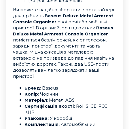
і центральною консоллю.
Ви можете надійно зберігати в органайзері
для дрібниць
Baseus Deluxe Metal Armrest
Console Organizer
свої речі або мобільні
пристрої. В органайзер підлокітник
Baseus
Deluxe Metal Armrest Console Organizer
поміститься безліч речей, як-от телефон,
зарядні пристрої, документи та навіть
чашка. Міцна фіксація з металевою
вставкою не призведе до падіння навіть на
вибоїстих дорогах. Також, два USB-порти
дозволять вам легко заряджати ваші
пристрої.
Бренд
: Baseus
Колір
: Чорний
Матеріал
: Метал, ABS
Сертифікація якості:
RoHS, CE, FCC,
КНР
Упаковка:
У коробці
Комплектація:
Автомобільний