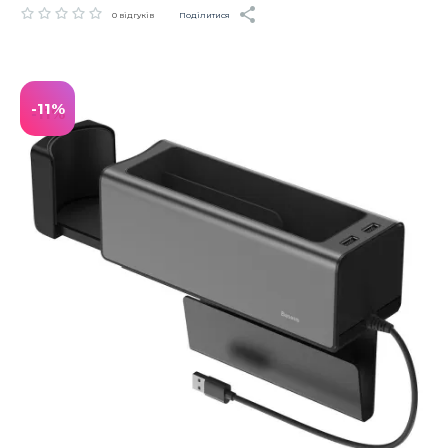
Поділитися
0 відгуків
-11%